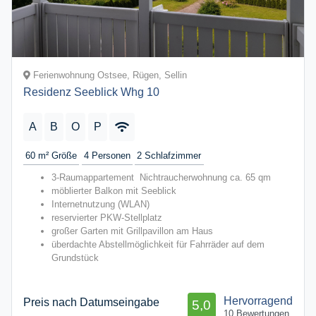
Ferienwohnung Ostsee, Rügen, Sellin
Residenz Seeblick Whg 10
A
B
O
P
60 m²
Größe
4
Personen
2
Schlafzimmer
3-Raumappartement Nichtraucherwohnung ca. 65 qm
möblierter Balkon mit Seeblick
Internetnutzung (WLAN)
reservierter PKW-Stellplatz
großer Garten mit Grillpavillon am Haus
überdachte Abstellmöglichkeit für Fahrräder auf dem
Grundstück
Hervorragend
Preis nach Datumseingabe
5,0
10 Bewertungen