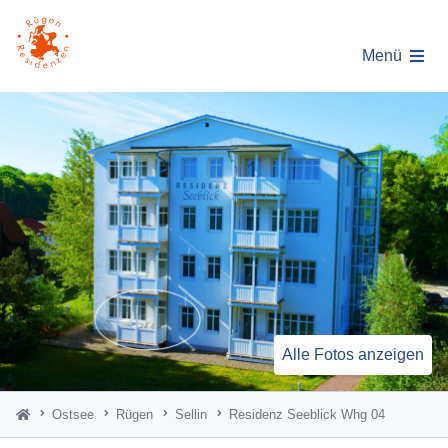
Menü
Alle Fotos anzeigen
Ostsee
Rügen
Sellin
Residenz Seeblick Whg 04