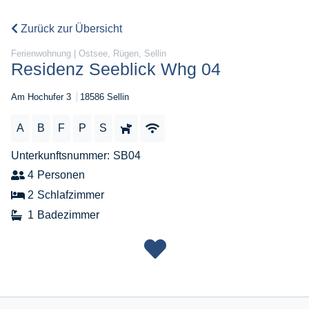
Zurück zur Übersicht
Ferienwohnung | Ostsee, Rügen, Sellin
Residenz Seeblick Whg 04
Am Hochufer 3
18586 Sellin
A
B
F
P
S
Unterkunftsnummer
SB04
4
Personen
2
Schlafzimmer
1
Badezimmer