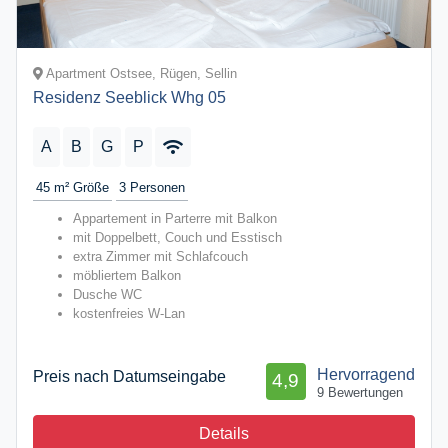
Apartment Ostsee, Rügen, Sellin
Residenz Seeblick Whg 05
A
B
G
P
45 m²
Größe
3
Personen
Appartement in Parterre mit Balkon
mit Doppelbett, Couch und Esstisch
extra Zimmer mit Schlafcouch
möbliertem Balkon
Dusche WC
kostenfreies W-Lan
Hervorragend
Preis nach Datumseingabe
4,9
9 Bewertungen
Details