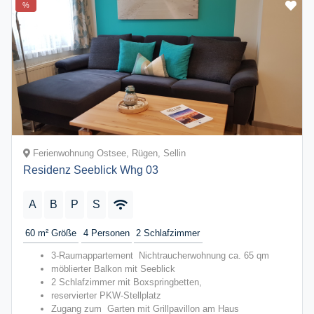
%
Ferienwohnung Ostsee, Rügen, Sellin
Residenz Seeblick Whg 03
A
B
P
S
60 m²
Größe
4
Personen
2
Schlafzimmer
3-Raumappartement Nichtraucherwohnung ca. 65 qm
möblierter Balkon mit Seeblick
2 Schlafzimmer mit Boxspringbetten,
reservierter PKW-Stellplatz
Zugang zum Garten mit Grillpavillon am Haus