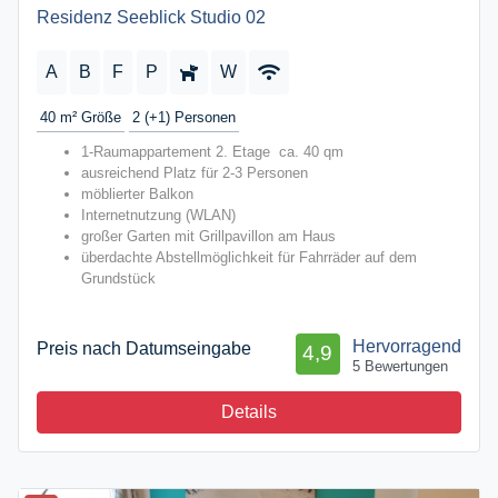
Residenz Seeblick Studio 02
A
B
F
P
W
40 m²
Größe
2 (+1)
Personen
1-Raumappartement 2. Etage ca. 40 qm
ausreichend Platz für 2-3 Personen
möblierter Balkon
Internetnutzung (WLAN)
großer Garten mit Grillpavillon am Haus
überdachte Abstellmöglichkeit für Fahrräder auf dem
Grundstück
Hervorragend
Preis nach Datumseingabe
4,9
5 Bewertungen
Details