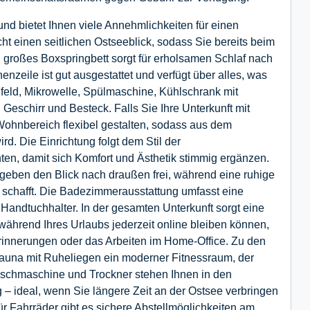
d bietet Ihnen viele Annehmlichkeiten für einen
ht einen seitlichen Ostseeblick, sodass Sie bereits beim
großes Boxspringbett sorgt für erholsamen Schlaf nach
nzeile ist gut ausgestattet und verfügt über alles, was
ld, Mikrowelle, Spülmaschine, Kühlschrank mit
Geschirr und Besteck. Falls Sie Ihre Unterkunft mit
 Wohnbereich flexibel gestalten, sodass aus dem
d. Die Einrichtung folgt dem Stil der
en, damit sich Komfort und Ästhetik stimmig ergänzen.
 geben den Blick nach draußen frei, während eine ruhige
chafft. Die Badezimmerausstattung umfasst eine
andtuchhalter. In der gesamten Unterkunft sorgt eine
ährend Ihres Urlaubs jederzeit online bleiben können,
Erinnerungen oder das Arbeiten im Home-Office. Zu den
auna mit Ruheliegen ein moderner Fitnessraum, der
aschmaschine und Trockner stehen Ihnen in den
 ideal, wenn Sie längere Zeit an der Ostsee verbringen
Fahrräder gibt es sichere Abstellmöglichkeiten am