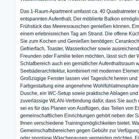
Das 1-Raum-Apartment umfasst ca. 40 Quadratmeter un
entspannten Aufenthalt. Der möblierte Balkon ermöglic
Frühstück das Meeresrauschen genießen können. Ein 
einem erlebnisreichen Tag am Strand. Die offene Küche
Sie zum Kochen und Genießen benötigen: Cerankochfe
Gefrierfach, Toaster, Wasserkocher sowie ausreichend 
Freunden oder Familie teilen möchten, lässt sich der
Schlafbereich auch ein gemütlicher Aufenthaltsraum wir
Seebäderarchitektur, kombiniert mit modernen Element
Großzügige Fenster lassen viel Tageslicht herein und
Farbgestaltung eine angenehme Wohlfühlatmosphäre s
Dusche, ein WC-Setup sowie praktische Ablagen und H
zuverlässige WLAN-Verbindung dafür, dass Sie auch w
sei es für das Planen von Ausflügen, das Teilen von 
gemeinschaftlichen Einrichtungen gehört neben der S
Ihnen verschiedene Trainingsmöglichkeiten bietet. W
Gemeinschaftsbereichen gegen Gebühr zur Verfügung –
oder spontane Wäschepausen vermeiden möchten. Für 