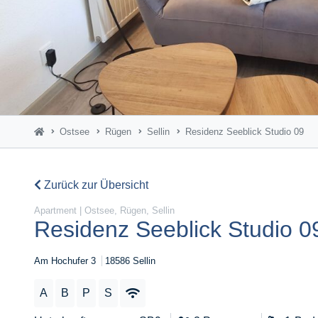
Ostsee
Rügen
Sellin
Residenz Seeblick Studio 09
Zurück zur Übersicht
Apartment | Ostsee, Rügen, Sellin
Residenz Seeblick Studio 0
Am Hochufer 3
18586 Sellin
A
B
P
S