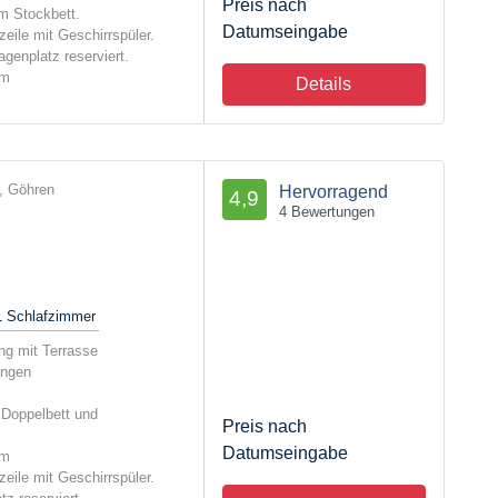
Preis nach
m Stockbett.
Datumseingabe
eile mit Geschirrspüler.
ragenplatz reserviert.
um
Details
, Göhren
Hervorragend
4,9
4 Bewertungen
1
Schlafzimmer
g mit Terrasse
ungen
Doppelbett und
Preis nach
Datumseingabe
um
eile mit Geschirrspüler.