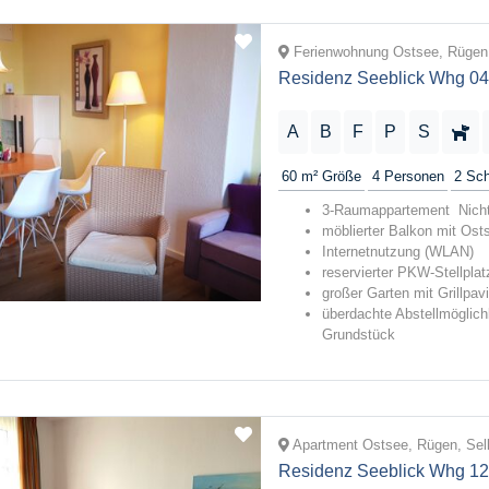
Ferienwohnung Ostsee, Rügen,
Residenz Seeblick Whg 04
A
B
F
P
S
60 m²
Größe
4
Personen
2
Sch
3-Raumappartement Nicht
möblierter Balkon mit Ost
Internetnutzung (WLAN)
reservierter PKW-Stellplat
großer Garten mit Grillpav
überdachte Abstellmöglich
Grundstück
Apartment Ostsee, Rügen, Sell
Residenz Seeblick Whg 12