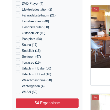
DVD-Player
(4)
%
Elektroladestation
(2)
Fahrradabstellraum
(21)
Familienurlaub
(40)
Geschirrspüler
(50)
Ostseeblick
(10)
Parkplatz
(54)
Sauna
(17)
Seeblick
(16)
Senioren
(47)
Terrasse
(19)
Urlaub mit Baby
(30)
Urlaub mit Hund
(18)
Waschmaschine
(28)
Wintergarten
(4)
WLAN
(52)
%
54 Ergebnisse