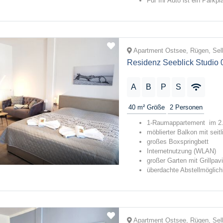
Für Ihr Auto ist ein Parkpla
Apartment Ostsee, Rügen, Sell
Residenz Seeblick Studio 
A
B
P
S
40 m²
Größe
2
Personen
1-Raumappartement im 2
möblierter Balkon mit seit
großes Boxspringbett
Internetnutzung (WLAN)
großer Garten mit Grillpav
überdachte Abstellmöglichk
Apartment Ostsee, Rügen, Sell