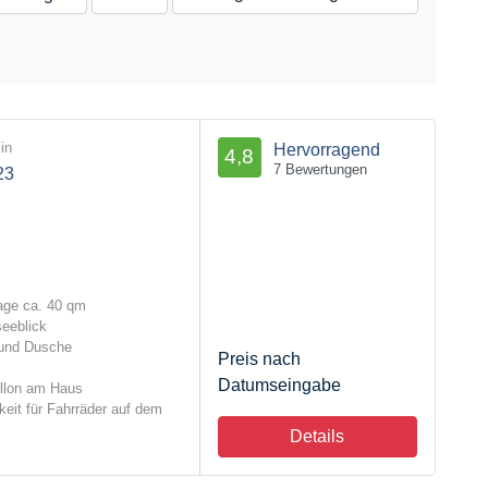
in
Hervorragend
4,8
7 Bewertungen
23
age ca. 40 qm
seeblick
und Dusche
Preis nach
Datumseingabe
illon am Haus
keit für Fahrräder auf dem
Details