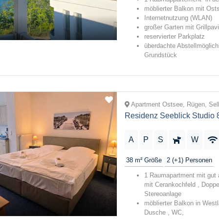
möblierter Balkon mit Ost
Internetnutzung (WLAN)
großer Garten mit Grillpav
reservierter Parkplatz
überdachte Abstellmöglich
Grundstück
Apartment Ostsee, Rügen, Sell
Residenz Seeblick Studio 
A
P
S
W
38 m²
Größe
2 (+1)
Personen
1 Raumapartment mit gut 
mit Cerankochfeld , Doppe
Stereoanlage
möblierter Balkon in Westl
Dusche , WC,