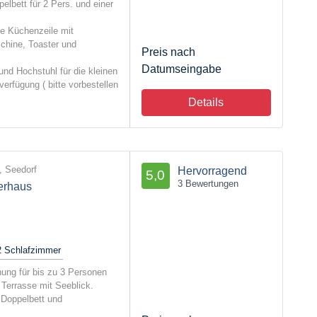
lbett für 2 Pers. und einer
te Küchenzeile mit
chine, Toaster und
Preis nach
Datumseingabe
nd Hochstuhl für die kleinen
 verfügung ( bitte vorbestellen
Details
 Seedorf
Hervorragend
5,0
3 Bewertungen
erhaus
2
Schlafzimmer
ng für bis zu 3 Personen
 Terrasse mit Seeblick.
Doppelbett und