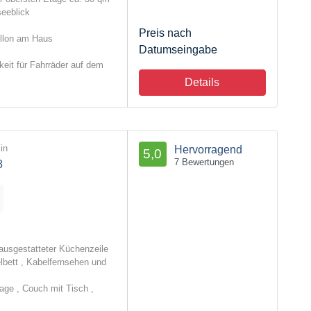
seeblick
Preis nach
illon am Haus
Datumseingabe
keit für Fahrräder auf dem
Details
in
Hervorragend
5,0
7 Bewertungen
8
ausgestatteter Küchenzeile
lbett , Kabelfernsehen und
age , Couch mit Tisch ,