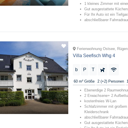
1 kleines Zimmer mit eine
Gut ausgestattete Küchenz
Für Ihr Auto ist ein Tiefga
abschließbarer Fahrradra
Ferienwohnung Ostsee, Rügen
Villa Seefisch Whg 4
b
P
T
60 m²
Größe
2 (+2)
Personen
Ebenerdige 2 Raumwohnun
2 Erwachsene+ 2 Aufbett
kostenfreies W-Lan
Schlafzimmer mit großem 
Kleiderschrank
abschließbarer Fahrradra
Gut ausgestattete Küchenz