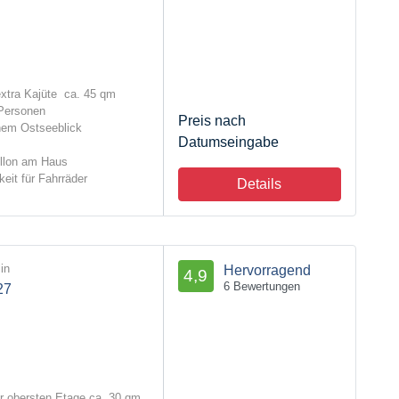
xtra Kajüte ca. 45 qm
 Personen
Preis nach
inem Ostseeblick
Datumseingabe
illon am Haus
eit für Fahrräder
Details
in
Hervorragend
4,9
6 Bewertungen
27
 obersten Etage ca. 30 qm