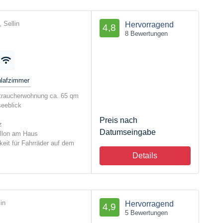
 Sellin
Hervorragend
4,8
8 Bewertungen
lafzimmer
raucherwohnung ca. 65 qm
seeblick
Preis nach
z
Datumseingabe
illon am Haus
keit für Fahrräder auf dem
Details
in
Hervorragend
4,9
5 Bewertungen