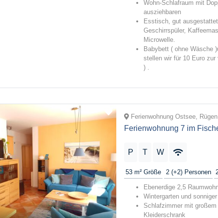
Wohn-Schlafraum mit Doppe
ausziehbaren
Esstisch, gut ausgestatte
Geschirrspüler, Kaffeemas
Microwelle.
Babybett ( ohne Wäsche )u
stellen wir für 10 Euro zur
) .
Ferienwohnung Ostsee, Rügen,
Ferienwohnung 7 im Fisch
P
T
W
53 m²
Größe
2 (+2)
Personen
Ebenerdige 2,5 Raumwohnu
Wintergarten und sonniger
Schlafzimmer mit großem 
Kleiderschrank