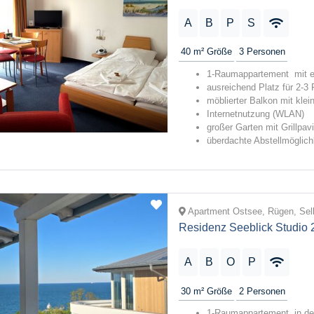
A
B
P
S
40 m²
Größe
3
Personen
1-Raumappartement mit e
ausreichend Platz für 2-3
möblierter Balkon mit kle
Internetnutzung (WLAN)
großer Garten mit Grillpav
überdachte Abstellmöglichk
Apartment Ostsee, Rügen, Sell
Residenz Seeblick Studio 
A
B
O
P
30 m²
Größe
2
Personen
1-Raumappartement in der