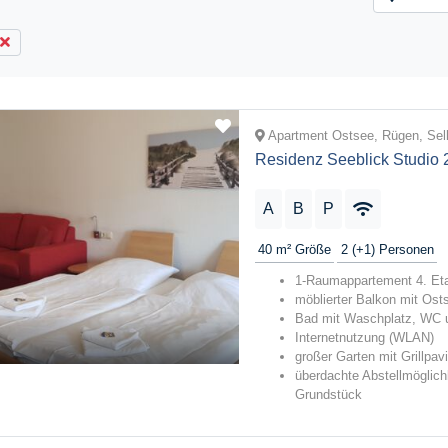
Apartment Ostsee, Rügen, Sell
Residenz Seeblick Studio 
A
B
P
40 m²
Größe
2 (+1)
Personen
1-Raumappartement 4. Et
möblierter Balkon mit Ost
Bad mit Waschplatz, WC 
Internetnutzung (WLAN)
großer Garten mit Grillpav
überdachte Abstellmöglich
Grundstück