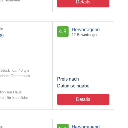
tz reserviert.
Details
in
Hervorragend
4,8
12 Bewertungen
09
.Stock ca. 40 qm
lichem Ostseeblick
Preis nach
Datumseingabe
illon am Haus
eit für Fahrräder
Details
in
Hervorragend