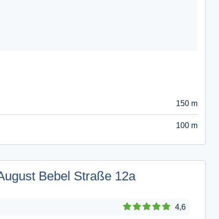
150 m
100 m
August Bebel Straße 12a
4,6