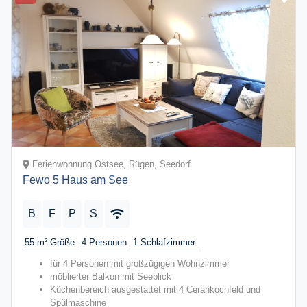
Ferienwohnung Ostsee, Rügen, Seedorf
Fewo 5 Haus am See
B
F
P
S
55 m²
Größe
4
Personen
1
Schlafzimmer
für 4 Personen
mit großzügigen Wohnzimmer
möblierter Balkon mit Seeblick
Küchenbereich ausgestattet mit 4 Cerankochfeld und
Spülmaschine