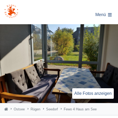
Menü
Alle Fotos anzeigen
Ostsee
Rügen
Seedorf
Fewo 4 Haus am See