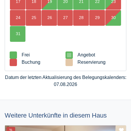
17
18
19
20
21
22
23
24
25
26
27
28
29
30
31
Frei
Angebot
Buchung
Reservierung
Datum der letzten Aktualisierung des Belegungskalenders:
07.08.2026
Weitere Unterkünfte in diesem Haus
%