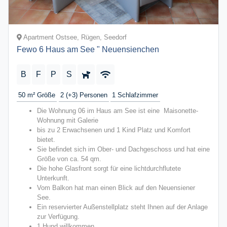
Apartment Ostsee, Rügen, Seedorf
Fewo 6 Haus am See " Neuensienchen
B
F
P
S
50 m²
Größe
2 (+3)
Personen
1
Schlafzimmer
Die Wohnung 06 im Haus am See ist eine Maisonette-
Wohnung mit Galerie
bis zu 2 Erwachsenen und 1 Kind Platz und Komfort
bietet.
Sie befindet sich im Ober- und Dachgeschoss und hat eine
Größe von ca. 54 qm.
Die hohe Glasfront sorgt für eine lichtdurchflutete
Unterkunft.
Vom Balkon hat man einen Blick auf den Neuensiener
See.
Ein reservierter Außenstellplatz steht Ihnen auf der Anlage
zur Verfügung.
1 Hund willkommen