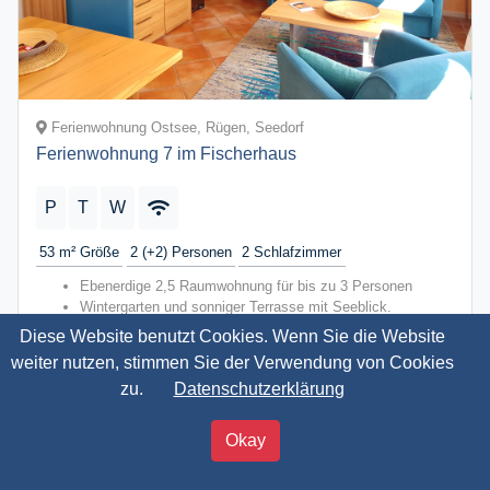
Ferienwohnung Ostsee, Rügen, Seedorf
Ferienwohnung 7 im Fischerhaus
P
T
W
53 m²
Größe
2 (+2)
Personen
2
Schlafzimmer
Ebenerdige 2,5 Raumwohnung für bis zu 3 Personen
Wintergarten und sonniger Terrasse mit Seeblick.
Schlafzimmer mit großem Doppelbett und Kleiderschrank
Diese Website benutzt Cookies. Wenn Sie die Website
1 kleines Zimmer mit einem Stockbett.
weiter nutzen, stimmen Sie der Verwendung von Cookies
Gut ausgestattete Küchenzeile mit Geschirrspüler.
zu.
Datenschutzerklärung
Für Ihr Auto ist ein Tiefgaragenplatz reserviert.
abschließbarer Fahrradraum
40,00 €
Okay
ab
Jetzt buchen
pro ÜN / 2 Personen
Hervorragend
Preis nach Datumseingabe
5,0