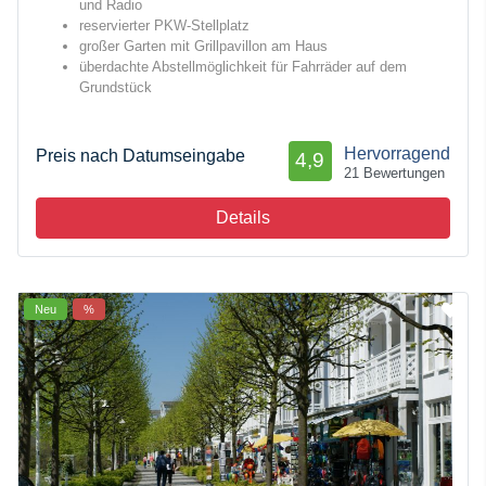
und Radio
reservierter PKW-Stellplatz
großer Garten mit Grillpavillon am Haus
überdachte Abstellmöglichkeit für Fahrräder auf dem
Grundstück
Hervorragend
Preis nach Datumseingabe
4,9
21 Bewertungen
Details
Neu
%