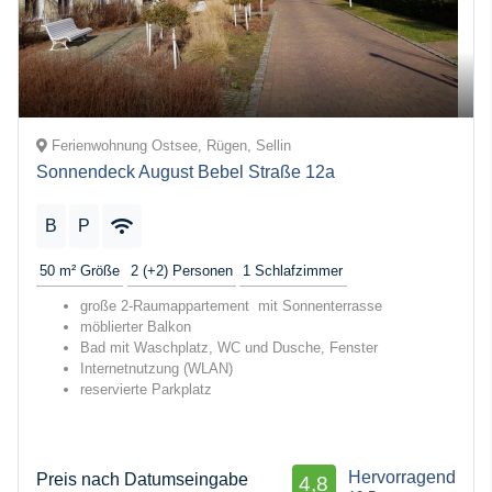
Ferienwohnung Ostsee, Rügen, Sellin
Sonnendeck August Bebel Straße 12a
B
P
50 m²
Größe
2 (+2)
Personen
1
Schlafzimmer
große 2-Raumappartement mit Sonnenterrasse
möblierter Balkon
Bad mit Waschplatz, WC und Dusche, Fenster
Internetnutzung (WLAN)
reservierte Parkplatz
Hervorragend
Preis nach Datumseingabe
4,8