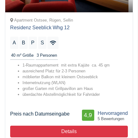
Apartment Ostsee, Rügen, Sellin
Residenz Seeblick Whg 12
A
B
P
S
40 m²
Größe
3
Personen
1-Raumappartement mit extra Kajüte ca. 45 qm
ausreichend Platz für 2-3 Personen
möblierter Balkon mit kleinem Ostseeblick
Internetnutzung (WLAN)
großer Garten mit Grillpavillon am Haus
überdachte Abstellmöglichkeit für Fahrräder
Hervorragend
Preis nach Datumseingabe
4,9
5 Bewertungen
Details