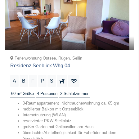
Ferienwohnung Ostsee, Rügen, Sellin
Residenz Seeblick Whg 04
A
B
F
P
S
60 m²
Größe
4
Personen
2
Schlafzimmer
3-Raumappartement Nichtraucherwohnung ca. 65 qm
möblierter Balkon mit Ostseeblick
Internetnutzung (WLAN)
reservierter PKW-Stellplatz
großer Garten mit Grillpavillon am Haus
überdachte Abstellmöglichkeit für Fahrräder auf dem
Grundstück