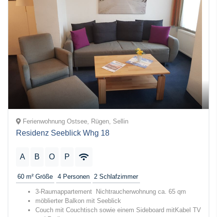
Ferienwohnung Ostsee, Rügen, Sellin
Residenz Seeblick Whg 18
A
B
O
P
60 m²
Größe
4
Personen
2
Schlafzimmer
3-Raumappartement Nichtraucherwohnung ca. 65 qm
möblierter Balkon mit Seeblick
Couch mit Couchtisch sowie einem Sideboard mitKabel TV