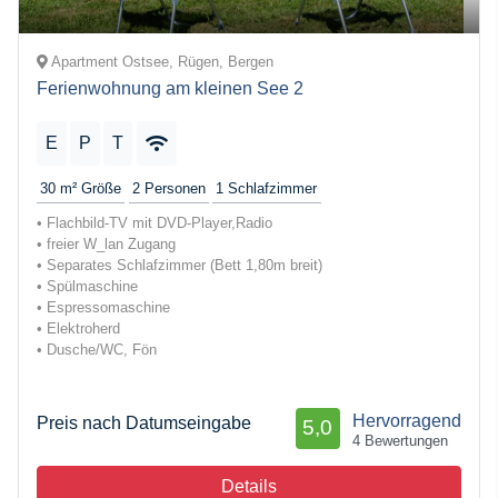
Apartment Ostsee, Rügen, Bergen
Ferienwohnung am kleinen See 2
E
P
T
30 m²
Größe
2
Personen
1
Schlafzimmer
• Flachbild-TV mit DVD-Player,Radio
• freier W_lan Zugang
• Separates Schlafzimmer (Bett 1,80m breit)
• Spülmaschine
• Espressomaschine
• Elektroherd
• Dusche/WC, Fön
Hervorragend
Preis nach Datumseingabe
5,0
4 Bewertungen
Details