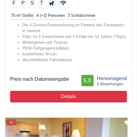
F
P
S
T
75 m²
Größe
4 (+2)
Personen
3
Schlafzimmer
Die 4-Zimmer-Ferienwohnung im Parterre des Ferienparks
in Seedorf
Platz für 4 Erwachsene und 2 Kinder bis 14 Jahren (75qm).
Wintergarten und Terasse
PKW-Tiefgaragenstellplatz
kostenfreies W-Lan
abschließbarer Fahrradraum
Hervorragend
Preis nach Datumseingabe
5,0
6 Bewertungen
Details
%