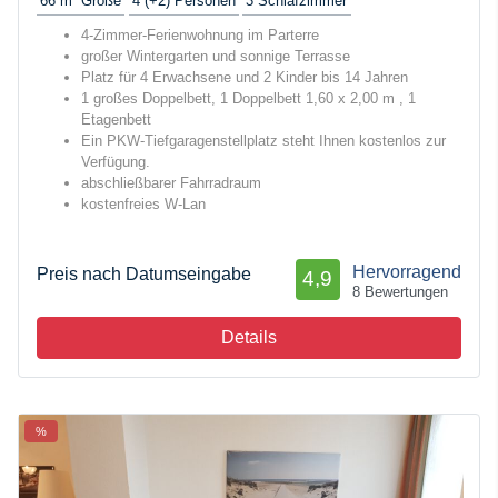
66 m²
Größe
4 (+2)
Personen
3
Schlafzimmer
4-Zimmer-Ferienwohnung im Parterre
großer Wintergarten und sonnige Terrasse
Platz für 4 Erwachsene und 2 Kinder bis 14 Jahren
1 großes Doppelbett, 1 Doppelbett 1,60 x 2,00 m , 1
Etagenbett
Ein PKW-Tiefgaragenstellplatz steht Ihnen kostenlos zur
Verfügung.
abschließbarer Fahrradraum
kostenfreies W-Lan
Hervorragend
Preis nach Datumseingabe
4,9
8 Bewertungen
Details
%