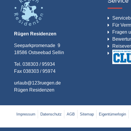
Service
Serviceb
Für Verm
Fragen u
Rügen Residenzen
Bewertu
Seeparkpromenade 9
Reisever
18586 Ostseebad Sellin
Tel. 038303 / 95934
Fax 038303 / 95974
urlaub@123ruegen.de
Rügen Residenzen
Impressum
Datenschutz
AGB
Sitemap
Eigentümerlogin